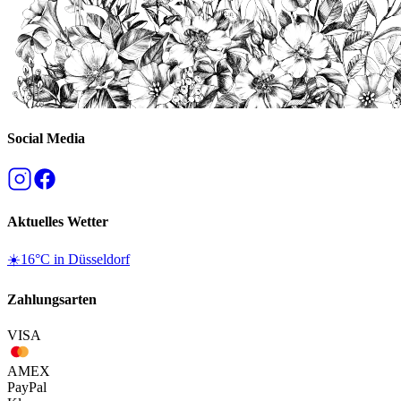
Social Media
Aktuelles Wetter
☀️
16
°C in
Düsseldorf
Zahlungsarten
VISA
AMEX
Pay
Pal