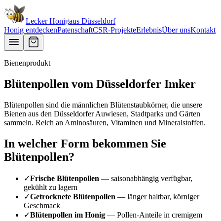
Lecker Honig
aus
Düsseldorf
Honig entdecken
Patenschaft
CSR-Projekte
Erlebnis
Über uns
Kontakt
Bienenprodukt
Blütenpollen vom Düsseldorfer Imker
Blütenpollen sind die männlichen Blütenstaubkörner, die unsere
Bienen aus den Düsseldorfer Auwiesen, Stadtparks und Gärten
sammeln. Reich an Aminosäuren, Vitaminen und Mineralstoffen.
In welcher Form bekommen Sie
Blütenpollen?
✓
Frische Blütenpollen
— saisonabhängig verfügbar,
gekühlt zu lagern
✓
Getrocknete Blütenpollen
— länger haltbar, körniger
Geschmack
✓
Blütenpollen im Honig
— Pollen-Anteile in cremigem