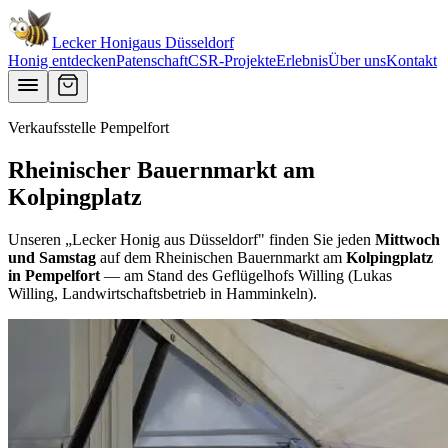
Lecker Honig
aus
Düsseldorf
Honig entdecken
Patenschaft
CSR-Projekte
Erlebnis
Über uns
Kontakt
Verkaufsstelle Pempelfort
Rheinischer Bauernmarkt am
Kolpingplatz
Unseren „Lecker Honig aus Düsseldorf" finden Sie jeden
Mittwoch
und Samstag
auf dem Rheinischen Bauernmarkt am
Kolpingplatz
in Pempelfort
— am Stand des Geflügelhofs Willing (Lukas
Willing, Landwirtschaftsbetrieb in Hamminkeln).