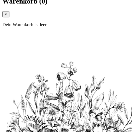
Warenkorb
(
0
)
×
Dein Warenkorb ist leer