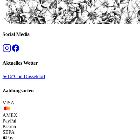
Social Media
Aktuelles Wetter
☀️
16
°C in
Düsseldorf
Zahlungsarten
VISA
AMEX
Pay
Pal
Klarna
SEPA
Pay