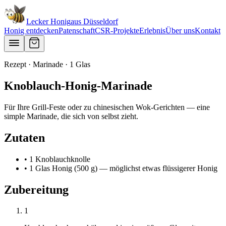
Lecker Honig
aus
Düsseldorf
Honig entdecken
Patenschaft
CSR-Projekte
Erlebnis
Über uns
Kontakt
Rezept · Marinade · 1 Glas
Knoblauch-Honig-Marinade
Für Ihre Grill-Feste oder zu chinesischen Wok-Gerichten — eine
simple Marinade, die sich von selbst zieht.
Zutaten
• 1 Knoblauchknolle
• 1 Glas Honig (500 g) — möglichst etwas flüssigerer Honig
Zubereitung
1