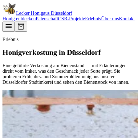
Lecker Honig
aus
Düsseldorf
Honig entdecken
Patenschaft
CSR-Projekte
Erlebnis
Über uns
Kontakt
Erlebnis
Honigverkostung in
Düsseldorf
Eine geführte Verkostung am Bienenstand — mit Erläuterungen
direkt vom Imker, was den Geschmack jeder Sorte prägt. Sie
probieren Frühjahrs- und Sommerblütenhonig aus unserer
Düsseldorfer
Stadtimkerei und sehen den Bienenstock von innen.